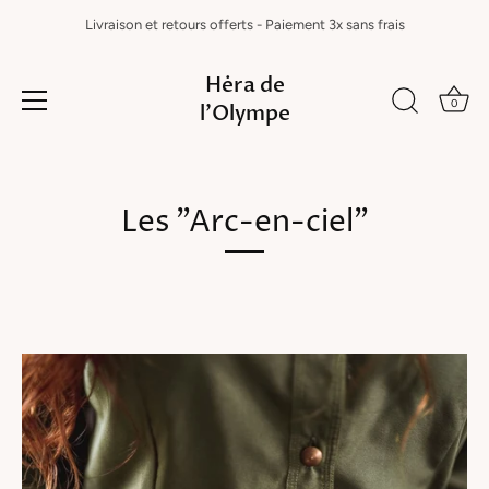
Livraison et retours offerts - Paiement 3x sans frais
Hėra de
0
l'Olympe
Passer
au
Les "Arc-en-ciel"
contenu