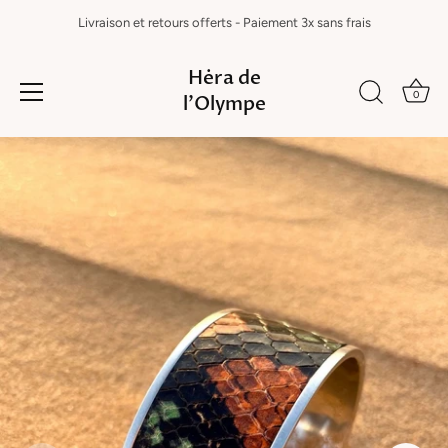
Livraison et retours offerts - Paiement 3x sans frais
Hėra de
0
l'Olympe
Passer
au
contenu