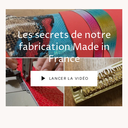
Les secrets de notre
fabrication
Made in
France
LANCER LA VIDÉO