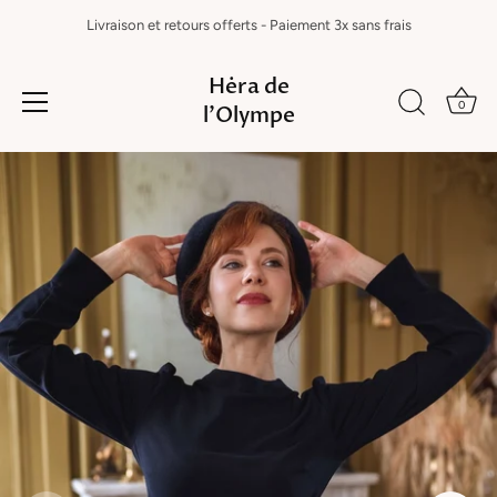
Livraison et retours offerts - Paiement 3x sans frais
Hėra de
0
l'Olympe
Passer
au
contenu